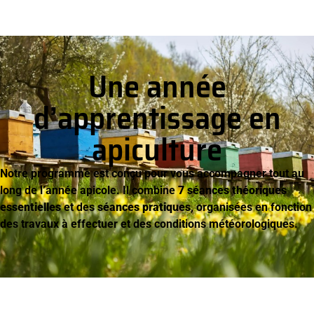
Une année
d’apprentissage en
apiculture
Notre programme est conçu pour vous accompagner tout au
long de l’année apicole. Il combine
7 séances théoriques
essentielles
et des
séances pratiques
, organisées en fonction
des travaux à effectuer et des conditions météorologiques.