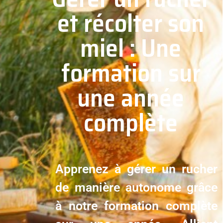
et récolter son
miel : Une
formation sur
une année
complète
Apprenez à gérer un rucher
de manière autonome grâce
à notre formation complète