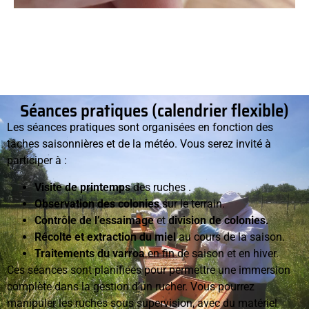
Séances pratiques (calendrier flexible)
Les séances pratiques sont organisées en fonction des
tâches saisonnières et de la météo. Vous serez invité à
participer à :
Visite de printemps
des ruches .
Observation des colonies
sur le terrain.
Contrôle de l’essaimage
et
division de colonies.
Récolte et extraction du miel
au cours de la saison.
Traitements du varroa
en fin de saison et en hiver.
Ces séances sont planifiées pour permettre une immersion
complète dans la gestion d’un rucher. Vous pourrez
manipuler les ruches sous supervision, avec du matériel