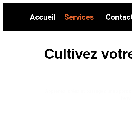
Accueil
Services
Contac
Cultivez votr
Apprenez, créez et partagez une approch
l’env