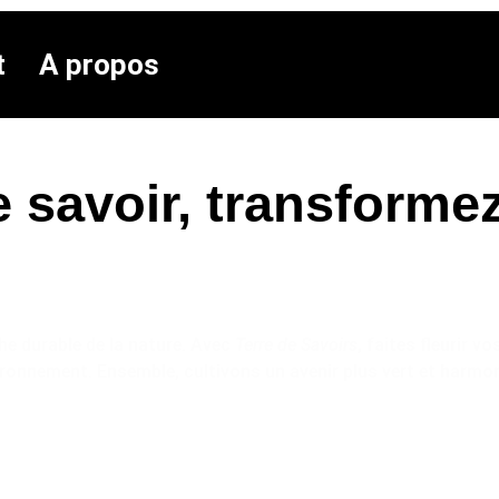
t
A propos
e savoir, transform
e durable de la nature. Avec
Terre de Savoirs
, faites fleurir v
ironnement. Ensemble, cultivons un avenir plus vert et harmo