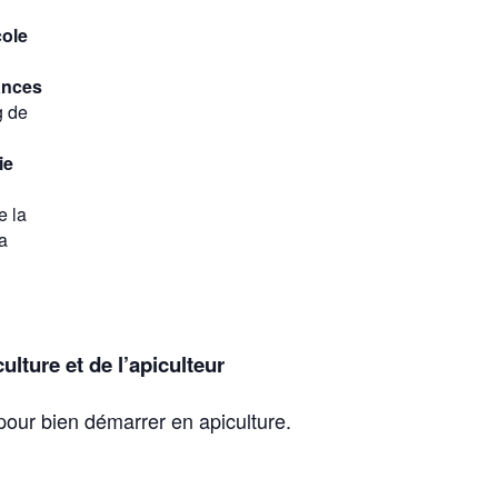
cole
ances
g de
ie
e la
la
culture et de l’apiculteur
our bien démarrer en apiculture.