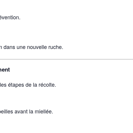
évention.
im dans une nouvelle ruche.
ment
es étapes de la récolte.
lles avant la miellée.