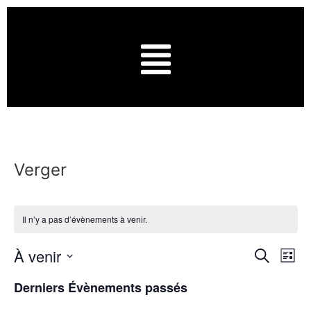
Verger
Il n’y a pas d’évènements à venir.
Rech
Na
À venir
Recherche
Liste
Sélectionnez
de
et
une
Derniers Évènements passés
date.
vu
navig