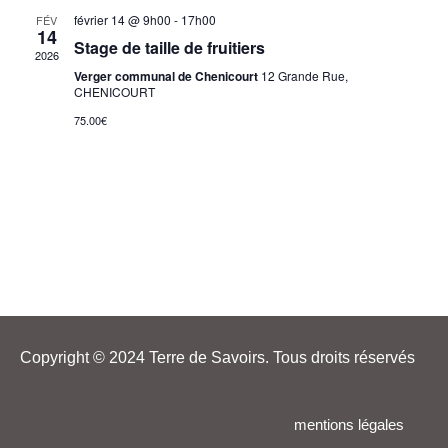
Év
février 14 @ 9h00
-
17h00
FÉV
de
14
Stage de taille de fruitiers
2026
vues
Verger communal de Chenicourt
12 Grande Rue,
CHENICOURT
Évèn
75.00€
Copyright © 2024 Terre de Savoirs. Tous droits réservés
mentions légales